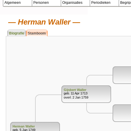
Algemeen
Personen
Organisaties
Periodieken
Begri
Herman Waller
Biografie
Stamboom
Gijsbert Waller
geb. 11 Apr 1713
overl. 2 Jan 1759
Herman Waller
geb. 5 Jan 1749