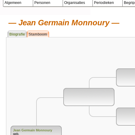
Algemeen
Personen
Organisaties
Periodieken
Begri
Jean Germain Monnoury
Biografie
Stamboom
Jean Germain Monnoury
geb.