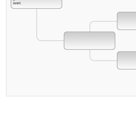
overl.