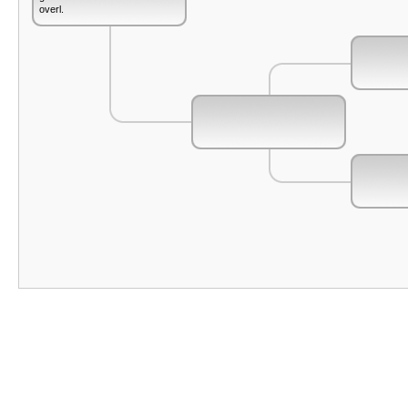
overl.