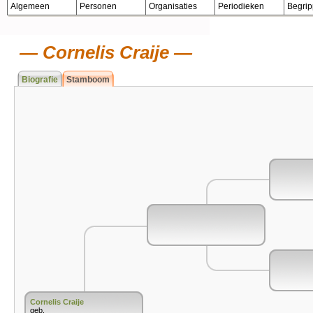
Algemeen
Personen
Organisaties
Periodieken
Begri
Cornelis Craije
Biografie
Stamboom
Cornelis Craije
geb.