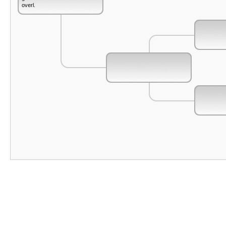
overl.