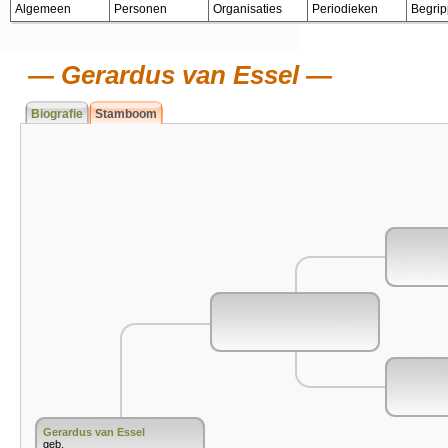
Algemeen
Personen
Organisaties
Periodieken
Begri
Gerardus van Essel
Biografie
Stamboom
Gerardus van Essel
geb.