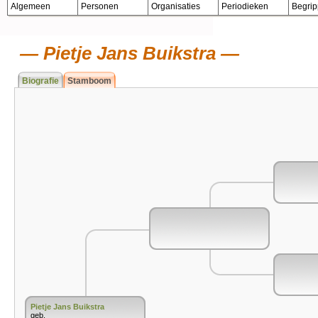
Algemeen
Personen
Organisaties
Periodieken
Begri
Pietje Jans Buikstra
Biografie
Stamboom
Pietje Jans Buikstra
geb.