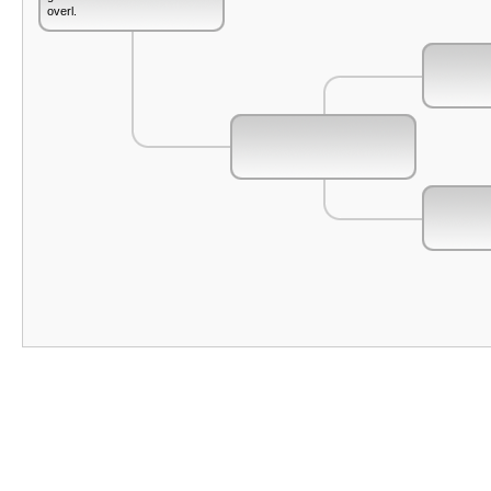
overl.