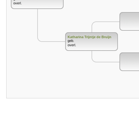
overl.
Katharina Trijntje de Bruijn
geb.
overl.