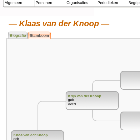
Algemeen
Personen
Organisaties
Periodieken
Begri
Klaas van der Knoop
Biografie
Stamboom
Krijn van der Knoop
geb.
overl.
Klaas van der Knoop
geb.