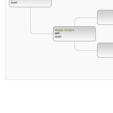
overl.
Aagtje Ootjers
geb.
overl.