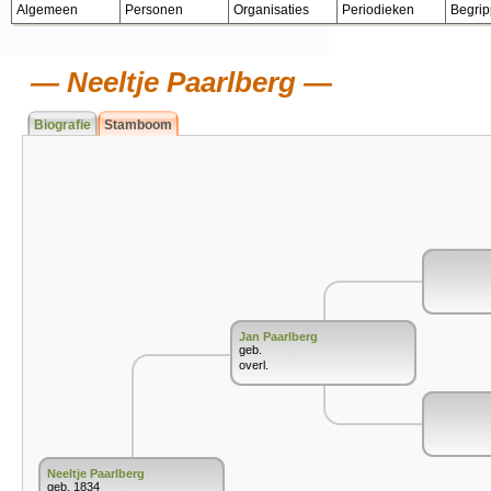
Algemeen
Personen
Organisaties
Periodieken
Begri
Neeltje Paarlberg
Biografie
Stamboom
Jan Paarlberg
geb.
overl.
Neeltje Paarlberg
geb. 1834