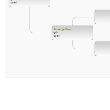
overl.
Jannetje Boon
geb.
overl.