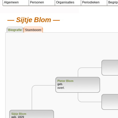
Algemeen
Personen
Organisaties
Periodieken
Begri
Sijtje Blom
Biografie
Stamboom
Pieter Blom
geb.
overl.
Sijtje Blom
geb. 1829