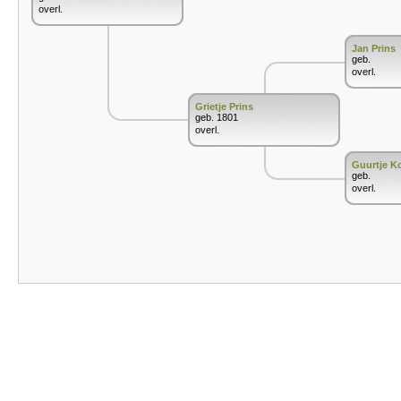
overl.
Jan Prins
geb.
overl.
Grietje Prins
geb. 1801
overl.
Guurtje K
geb.
overl.