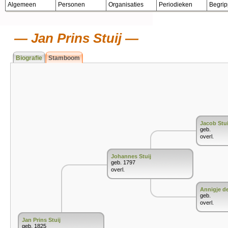
Algemeen
Personen
Organisaties
Periodieken
Begri
Jan Prins Stuij
Biografie
Stamboom
Jacob Stui
geb.
overl.
Johannes Stuij
geb. 1797
overl.
Annigje d
geb.
overl.
Jan Prins Stuij
geb. 1825