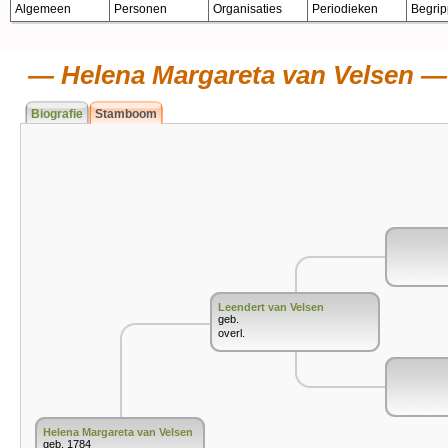
Algemeen
Personen
Organisaties
Periodieken
Begri
Helena Margareta van Velsen
Biografie
Stamboom
Leendert van Velsen
geb.
overl.
Helena Margareta van Velsen
geb. 1784