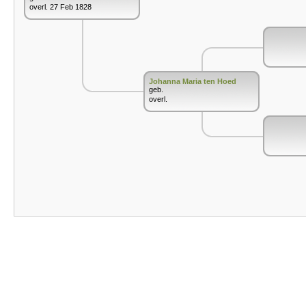
overl. 27 Feb 1828
Johanna Maria ten Hoed
geb.
overl.