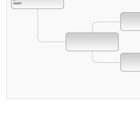
overl.