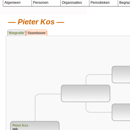
Algemeen
Personen
Organisaties
Periodieken
Begri
Pieter Kos
Biografie
Stamboom
Pieter Kos
geb.