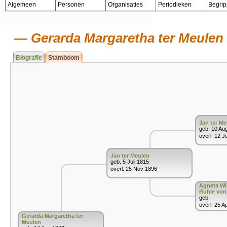
Algemeen
Personen
Organisaties
Periodieken
Begri
Gerarda Margaretha ter Meulen
Biografie
Stamboom
Jan ter Me
geb. 10 Au
overl. 12 J
Jan ter Meulen
geb. 5 Juli 1815
overl. 25 Nov 1896
Agneta Wi
Ruhle von 
geb.
overl. 25 A
Gerarda Margaretha ter
Meulen