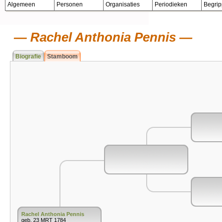
Algemeen
Personen
Organisaties
Periodieken
Begri
Rachel Anthonia Pennis
Biografie
Stamboom
Rachel Anthonia Pennis
geb. 23 MRT 1784