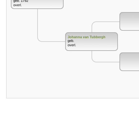
geb. 1792
overl.
Johanna van Tubbergh
geb.
overl.