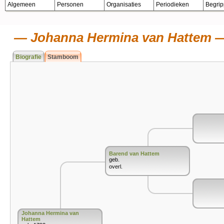
Algemeen
Personen
Organisaties
Periodieken
Begri
Johanna Hermina van Hattem
Biografie
Stamboom
Barend van Hattem
geb.
overl.
Johanna Hermina van
Hattem