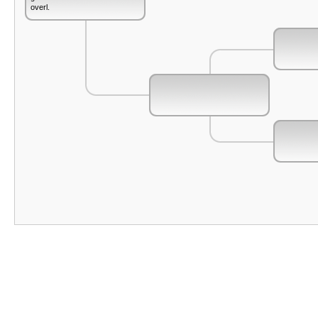
overl.