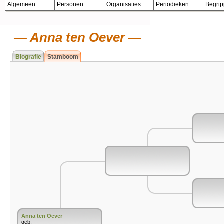
Algemeen
Personen
Organisaties
Periodieken
Begri
Anna ten Oever
Biografie
Stamboom
Anna ten Oever
geb.