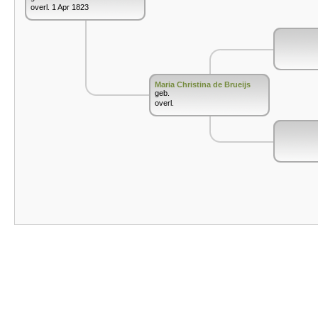
overl. 1 Apr 1823
Maria Christina de Brueijs
geb.
overl.