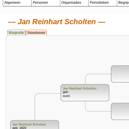
Algemeen
Personen
Organisaties
Periodieken
Begri
Jan Reinhart Scholten
Biografie
Stamboom
Jan Reinhart Scholten
geb.
overl.
Jan Reinhart Scholten
geb. 1820