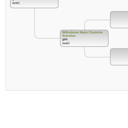
overl.
Wilhelmine Marie Charlotte
Scholten
geb.
overl.