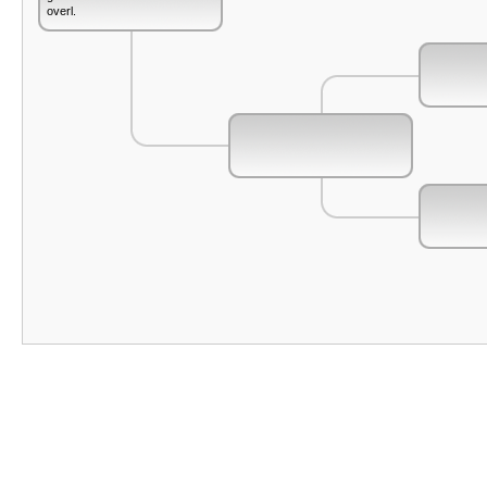
overl.