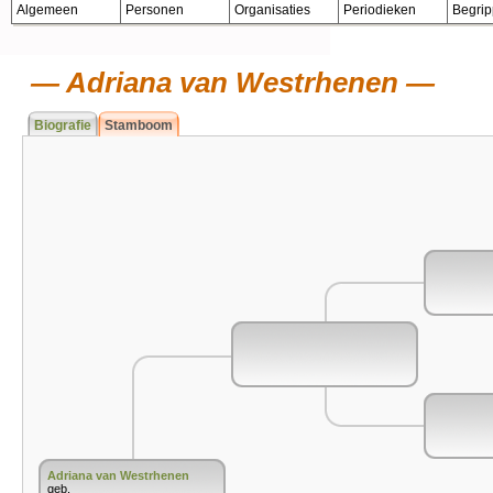
Algemeen
Personen
Organisaties
Periodieken
Begri
Adriana van Westrhenen
Biografie
Stamboom
Adriana van Westrhenen
geb.