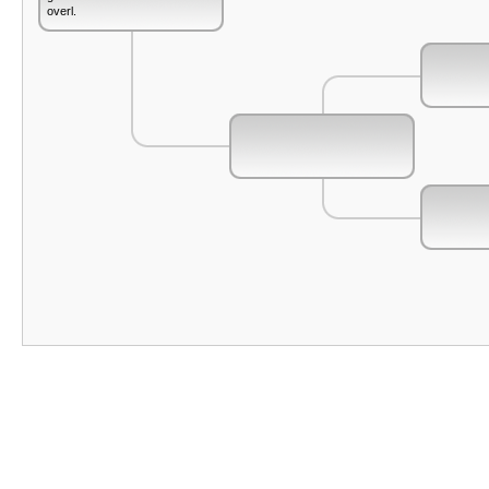
overl.