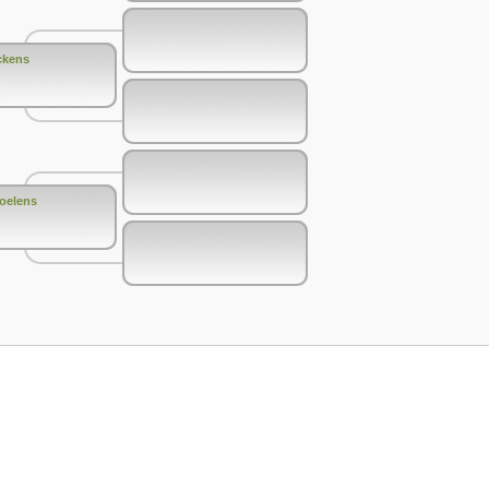
ckens
Boelens