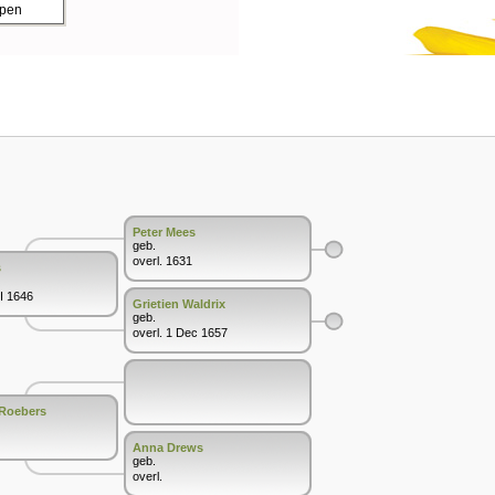
ppen
Peter Mees
geb.
overl. 1631
s
I 1646
Grietien Waldrix
geb.
overl. 1 Dec 1657
 Roebers
Anna Drews
geb.
overl.