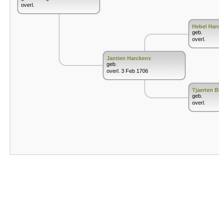
overl.
Hebel Har
geb.
overl.
Jantien Harckens
geb.
overl. 3 Feb 1706
Tjaerten 
geb.
overl.