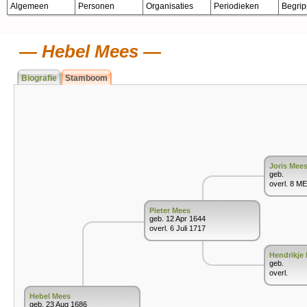
Algemeen
Personen
Organisaties
Periodieken
Begri
Hebel Mees
Biografie
Stamboom
Joris Mee
geb.
overl. 8 ME
Pieter Mees
geb. 12 Apr 1644
overl. 6 Juli 1717
Hendrikje
geb.
overl.
Hebel Mees
geb. 23 Aug 1686