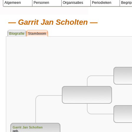
Algemeen
Personen
Organisaties
Periodieken
Begri
Garrit Jan Scholten
Biografie
Stamboom
Garrit Jan Scholten
geb.