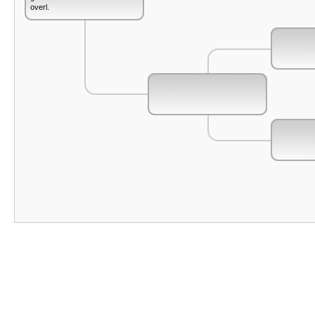
overl.