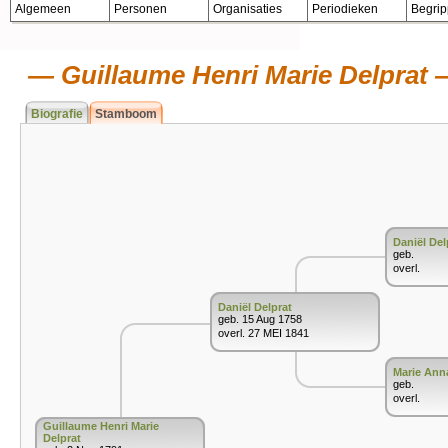
Algemeen
Personen
Organisaties
Periodieken
Begri
Guillaume Henri Marie Delprat
Biografie
Stamboom
Daniël Del
geb.
overl.
Daniël Delprat
geb. 15 Aug 1758
overl. 27 MEI 1841
Marie Ann
geb.
overl.
Guillaume Henri Marie
Delprat