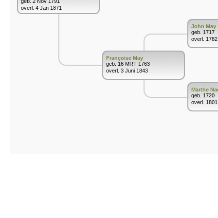
geb. 2 Nov 1791
overl. 4 Jan 1871
John May
geb. 1717
overl. 1782
Françoise May
geb. 16 MRT 1763
overl. 3 Juni 1843
Marthe Na
geb. 1720
overl. 1801