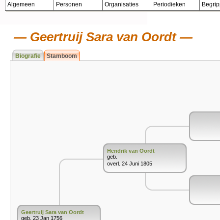
Algemeen
Personen
Organisaties
Periodieken
Begri
Geertruij Sara van Oordt
Biografie
Stamboom
Hendrik van Oordt
geb.
overl. 24 Juni 1805
Geertruij Sara van Oordt
geb. 23 Jan 1756