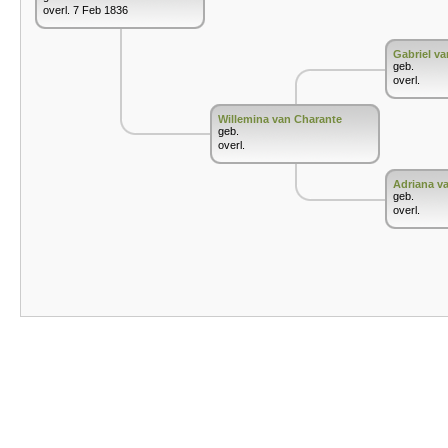
overl. 7 Feb 1836
Gabriel v
geb.
overl.
Willemina van Charante
geb.
overl.
Adriana v
geb.
overl.