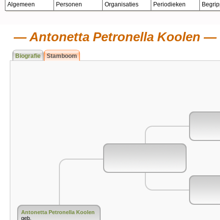
Algemeen
Personen
Organisaties
Periodieken
Begri
Antonetta Petronella Koolen
Biografie
Stamboom
Antonetta Petronella Koolen
geb.