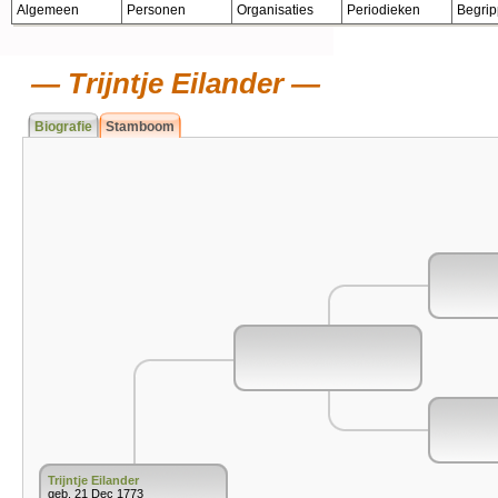
Algemeen
Personen
Organisaties
Periodieken
Begri
Trijntje Eilander
Biografie
Stamboom
Trijntje Eilander
geb. 21 Dec 1773