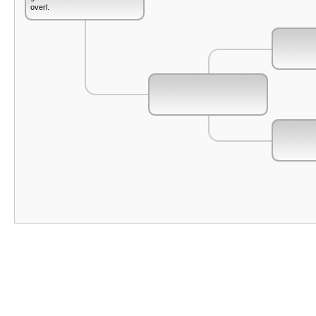
overl.