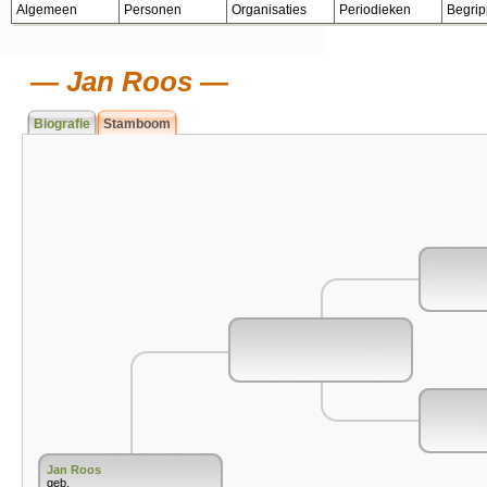
Algemeen
Personen
Organisaties
Periodieken
Begri
Jan Roos
Biografie
Stamboom
Jan Roos
geb.