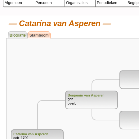
Algemeen
Personen
Organisaties
Periodieken
Begri
Catarina van Asperen
Biografie
Stamboom
Benjamin van Asperen
geb.
overl.
Catarina van Asperen
geb. 1790