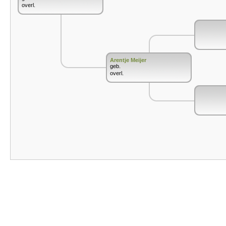
overl.
Arentje Meijer
geb.
overl.