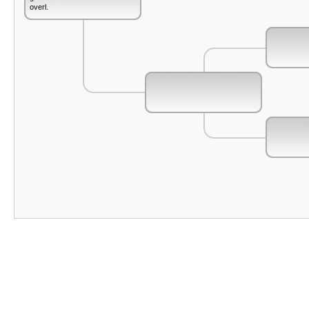
overl.