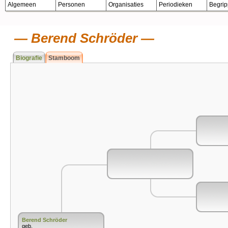
Algemeen
Personen
Organisaties
Periodieken
Begri
Berend Schröder
Biografie
Stamboom
Berend Schröder
geb.