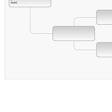
overl.