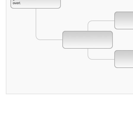
overl.