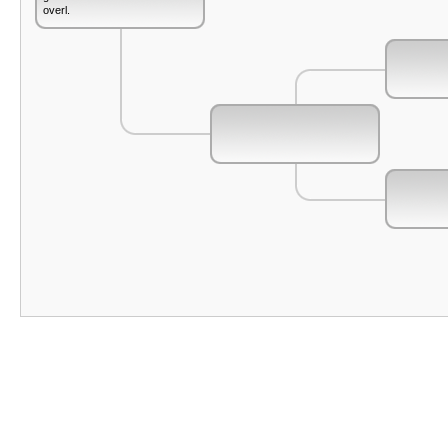
overl.