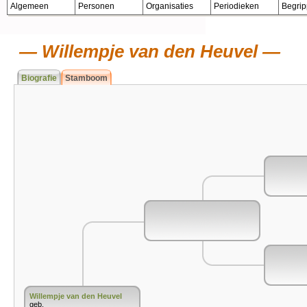
Algemeen
Personen
Organisaties
Periodieken
Begri
Willempje van den Heuvel
Biografie
Stamboom
Willempje van den Heuvel
geb.