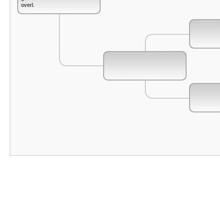
overl.