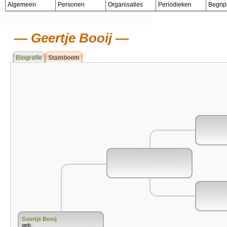
Algemeen
Personen
Organisaties
Periodieken
Begri
Geertje Booij
Biografie
Stamboom
Geertje Booij
geb.