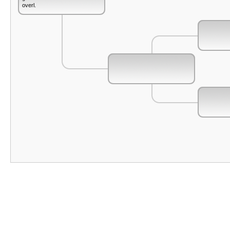
overl.