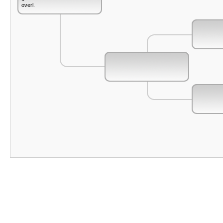
overl.