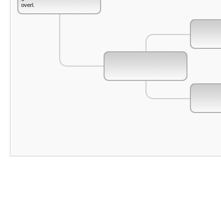
overl.