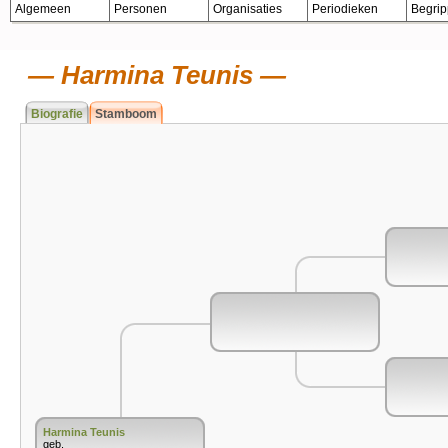
Algemeen
Personen
Organisaties
Periodieken
Begri
Harmina Teunis
Biografie
Stamboom
Harmina Teunis
geb.