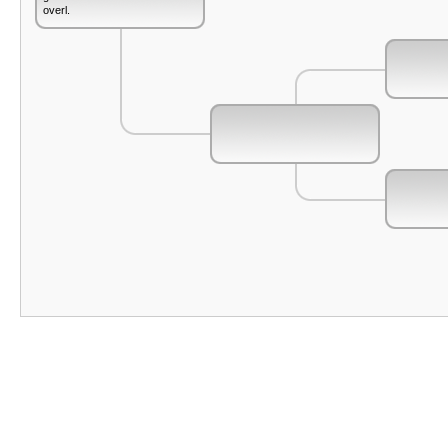
overl.