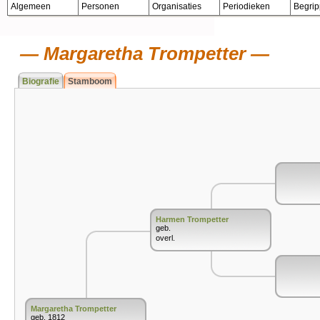
Algemeen
Personen
Organisaties
Periodieken
Begri
Margaretha Trompetter
Biografie
Stamboom
Harmen Trompetter
geb.
overl.
Margaretha Trompetter
geb. 1812