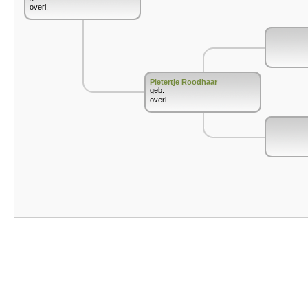
overl.
Pietertje Roodhaar
geb.
overl.