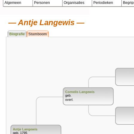
Algemeen
Personen
Organisaties
Periodieken
Begri
Antje Langewis
Biografie
Stamboom
Cornelis Langewis
geb.
overl.
Antje Langewis
geb. 1795