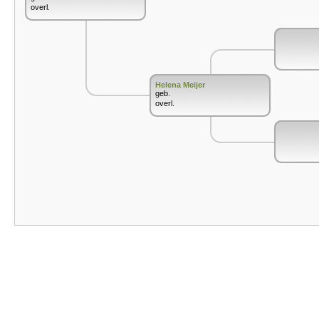
overl.
Helena Meijer
geb.
overl.