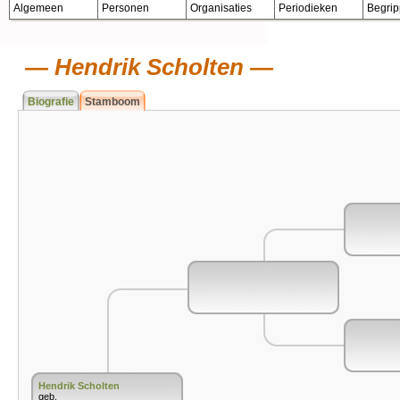
Algemeen
Personen
Organisaties
Periodieken
Begri
Hendrik Scholten
Biografie
Stamboom
Hendrik Scholten
geb.