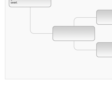
overl.