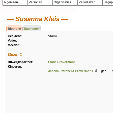
Algemeen
Personen
Organisaties
Periodieken
Begri
Susanna Kleis
Biografie
Stamboom
Geslacht:
Vrouw
Vader:
Moeder:
Gezin 1
Huwelijkspartner:
Frans Grovermans
Kinderen:
Jacoba Petronella Grovermans
geb. 19 