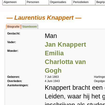
Algemeen
Personen
Organisaties
Periodieken
Begri
Laurentius Knappert
Biografie
Stamboom
Geslacht:
Man
Vader:
Jan Knappert
Moeder:
Emilia
Charlotta van
Gogh
Geboren:
7 Juli 1863
Harling
Overleden:
4 Juni 1943
Oegstge
Aantekeningen:
Knappert bracht een g
Leiden, waar hij het 
inschrijven als stude