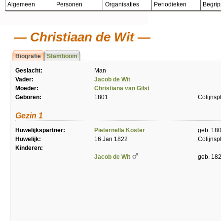
Algemeen
Personen
Organisaties
Periodieken
Begri
Christiaan de Wit
Biografie
Stamboom
Geslacht:
Man
Vader:
Jacob de Wit
Moeder:
Christiana van Gilst
Geboren:
1801
Colijnsp
Gezin 1
Huwelijkspartner:
Pieternella Koster
geb. 18
Huwelijk:
16 Jan 1822
Colijnsp
Kinderen:
Jacob de Wit
geb. 18