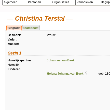
Algemeen
Personen
Organisaties
Periodieken
Begri
Christina Terstal
Biografie
Stamboom
Geslacht:
Vrouw
Vader:
Moeder:
Gezin 1
Huwelijkspartner:
Johannes van Beek
Huwelijk:
Kinderen:
Helena Johanna van Beek
geb. 180