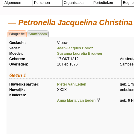
Algemeen
Personen
Organisaties
Periodieken
Begri
Petronella Jacquelina Christina
Biografie
Stamboom
Geslacht:
Vrouw
Vader:
Jean Jacques Borloz
Moeder:
Susanna Lucretia Brouwer
Geboren:
17 OKT 1812
Amster
Overleden:
10 Feb 1876
Sambee
Gezin 1
Huwelijkspartner:
Pieter van Eeden
geb. 179
Huwelijk:
XXXX
onbeke
Kinderen:
Anna Maria van Eeden
geb. 9 