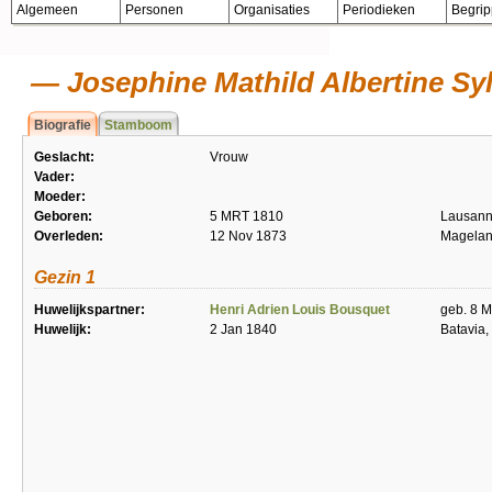
Algemeen
Personen
Organisaties
Periodieken
Begri
Josephine Mathild Albertine Sy
Biografie
Stamboom
Geslacht:
Vrouw
Vader:
Moeder:
Geboren:
5 MRT 1810
Lausann
Overleden:
12 Nov 1873
Magelan
Gezin 1
Huwelijkspartner:
Henri Adrien Louis Bousquet
geb. 8 M
Huwelijk:
2 Jan 1840
Batavia,