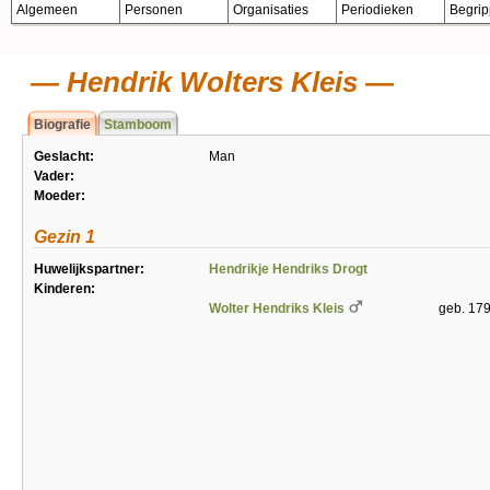
Algemeen
Personen
Organisaties
Periodieken
Begri
Hendrik Wolters Kleis
Biografie
Stamboom
Geslacht:
Man
Vader:
Moeder:
Gezin 1
Huwelijkspartner:
Hendrikje Hendriks Drogt
Kinderen:
Wolter Hendriks Kleis
geb. 179