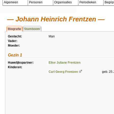
Algemeen
Personen
Organisaties
Periodieken
Begri
Johann Heinrich Frentzen
Biografie
Stamboom
Geslacht:
Man
Vader:
Moeder:
Gezin 1
Huwelijkspartner:
Elise Juliane Frentzen
Kinderen:
Carl Georg Frentzen
geb. 25 