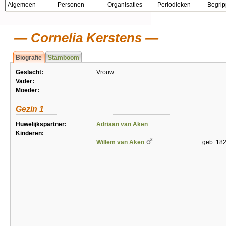
Algemeen
Personen
Organisaties
Periodieken
Begri
Cornelia Kerstens
Biografie
Stamboom
Geslacht:
Vrouw
Vader:
Moeder:
Gezin 1
Huwelijkspartner:
Adriaan van Aken
Kinderen:
Willem van Aken
geb. 18