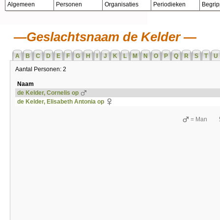
Algemeen
Personen
Organisaties
Periodieken
Begri
Geslachtsnaam de Kelder
A
B
C
D
E
F
G
H
I
J
K
L
M
N
O
P
Q
R
S
T
U
Aantal Personen: 2
Naam
de Kelder, Cornelis op
de Kelder, Elisabeth Antonia op
= Man