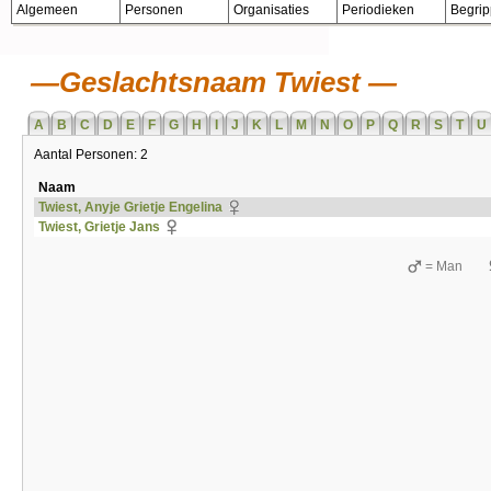
Algemeen
Personen
Organisaties
Periodieken
Begri
Geslachtsnaam Twiest
A
B
C
D
E
F
G
H
I
J
K
L
M
N
O
P
Q
R
S
T
U
Aantal Personen: 2
Naam
Twiest, Anyje Grietje Engelina
Twiest, Grietje Jans
= Man